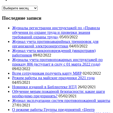
Архив
записей
нашего
Последние записи
блога
Журналы регистрации инструктажей по «Правила
обучения по охране труда и проверки знания
требований охраны труда»
05/03/2022
Журнал учета противоаварийных тренировок для
организаций электроэнергетики
04/03/2022
Журнал учета микроповреждений (микротравм)
работников
09/02/2022
Журналы учета противопожарных инструктажей по
приказу 806 (вступает в силу с 01 марта 2022 года)
09/02/2022
Всем сотрудникам получить карту МИР
02/02/2022
Режим работы на майские праздники 2021 года
04/05/2021
Новинки изданий в Библиотеке НТД
26/02/2021
Обучение мерам пожарной безопасности: какие шаги
необходимо предпринять?
05/02/2021
Журнал эксплуатации систем противопожарной защиты
27/01/2021
О режиме работы Группы предприятий «Центр