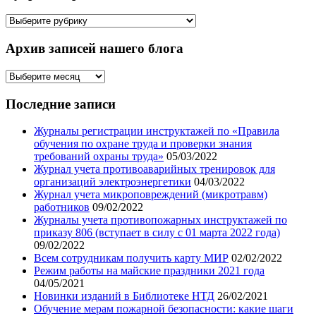
Рубрикатор
статей
Архив записей нашего блога
Архив
записей
нашего
Последние записи
блога
Журналы регистрации инструктажей по «Правила
обучения по охране труда и проверки знания
требований охраны труда»
05/03/2022
Журнал учета противоаварийных тренировок для
организаций электроэнергетики
04/03/2022
Журнал учета микроповреждений (микротравм)
работников
09/02/2022
Журналы учета противопожарных инструктажей по
приказу 806 (вступает в силу с 01 марта 2022 года)
09/02/2022
Всем сотрудникам получить карту МИР
02/02/2022
Режим работы на майские праздники 2021 года
04/05/2021
Новинки изданий в Библиотеке НТД
26/02/2021
Обучение мерам пожарной безопасности: какие шаги