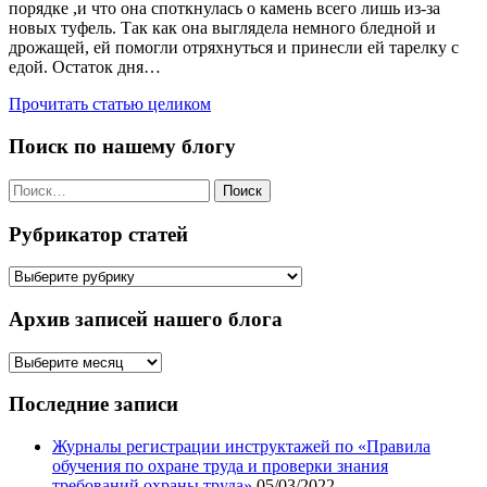
порядке ,и что она споткнулась о камень всего лишь из-за
новых туфель. Так как она выглядела немного бледной и
дрожащей, ей помогли отряхнуться и принесли ей тарелку с
едой. Остаток дня…
Прочитать статью целиком
Поиск по нашему блогу
Найти:
Рубрикатор статей
Рубрикатор
статей
Архив записей нашего блога
Архив
записей
нашего
Последние записи
блога
Журналы регистрации инструктажей по «Правила
обучения по охране труда и проверки знания
требований охраны труда»
05/03/2022