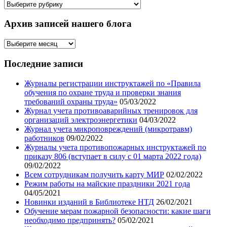
Рубрикатор
статей
Архив записей нашего блога
Архив
записей
нашего
Последние записи
блога
Журналы регистрации инструктажей по «Правила
обучения по охране труда и проверки знания
требований охраны труда»
05/03/2022
Журнал учета противоаварийных тренировок для
организаций электроэнергетики
04/03/2022
Журнал учета микроповреждений (микротравм)
работников
09/02/2022
Журналы учета противопожарных инструктажей по
приказу 806 (вступает в силу с 01 марта 2022 года)
09/02/2022
Всем сотрудникам получить карту МИР
02/02/2022
Режим работы на майские праздники 2021 года
04/05/2021
Новинки изданий в Библиотеке НТД
26/02/2021
Обучение мерам пожарной безопасности: какие шаги
необходимо предпринять?
05/02/2021