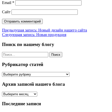
Email
*
Сайт
Навигация
Предыдущая запись:
Новый дизайн нашего сайта
Следующая запись:
Новая продукция
по
записям
Поиск по нашему блогу
Найти:
Рубрикатор статей
Рубрикатор
статей
Архив записей нашего блога
Архив
записей
нашего
Последние записи
блога