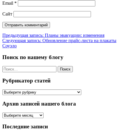
Email
*
Сайт
Навигация
Предыдущая запись:
Планы эвакуации: изменения
Следующая запись:
Обновление прайс-листа на плакаты
по
Соуэло
записям
Поиск по нашему блогу
Найти:
Рубрикатор статей
Рубрикатор
статей
Архив записей нашего блога
Архив
записей
нашего
Последние записи
блога