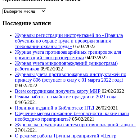
Архив
записей
нашего
Последние записи
блога
Журналы регистрации инструктажей по «Правила
обучения по охране труда и проверки знания
требований охраны труда»
05/03/2022
Журнал учета противоаварийных тренировок для
организаций электроэнергетики
04/03/2022
Журнал учета микроповреждений (микротравм)
работников
09/02/2022
Журналы учета противопожарных инструктажей по
приказу 806 (вступает в силу с 01 марта 2022 года)
09/02/2022
Всем сотрудникам получить карту МИР
02/02/2022
Режим работы на майские праздники 2021 года
04/05/2021
Новинки изданий в Библиотеке НТД
26/02/2021
Обучение мерам пожарной безопасности: какие шаги
необходимо предпринять?
05/02/2021
Журнал эксплуатации систем противопожарной защиты
27/01/2021
О режиме работы Группы предприятий «Центр