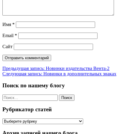
Имя
*
Email
*
Сайт
Навигация
Предыдущая запись:
Новинки издательства Вента-2
Следующая запись:
Новинки в дополнительных знаках
по
записям
Поиск по нашему блогу
Найти:
Рубрикатор статей
Рубрикатор
статей
Архив записей нашего блога