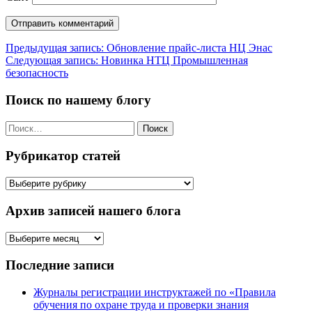
Навигация
Предыдущая запись:
Обновление прайс-листа НЦ Энас
Следующая запись:
Новинка НТЦ Промышленная
по
безопасность
записям
Поиск по нашему блогу
Найти:
Рубрикатор статей
Рубрикатор
статей
Архив записей нашего блога
Архив
записей
нашего
Последние записи
блога
Журналы регистрации инструктажей по «Правила
обучения по охране труда и проверки знания