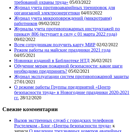
требований охраны труда»
05/03/2022
Журнал учета противоаварийных тренировок для
организаций электроэнергетики
04/03/2022
Журнал учета микроповреждений (микротравм)
работников
09/02/2022
Журналы учета противопожарных инструктажей по
приказу 806 (вступает в силу с 01 марта 2022 года)
09/02/2022
Всем сотрудникам получить карту МИР
02/02/2022
Режим работы на майские праздники 2021 года
04/05/2021
Новинки изданий в Библиотеке НТД
26/02/2021
Обучение мерам пожарной безопасности: какие шаги
необходимо предпринять?
05/02/2021
Журнал эксплуатации систем противопожарной защиты
27/01/2021
О режиме работы Группы предприятий «Центр
безопасности труда» в Новогодние праздники 2020-2021
гг.
28/12/2020
Свежие комментарии
Вызов экстренных служб с городских телефонов
Ростелеком - Блог «Центра безопасности труда»
к
записи
О введении трехзначных номеров аварийных