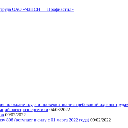
ны труда ОАО «ЧЗПСН — Профнастил»
я по охране труда и проверки знания требований охраны труда
аций электроэнергетики
04/03/2022
ов
09/02/2022
 806 (вступает в силу с 01 марта 2022 года)
09/02/2022