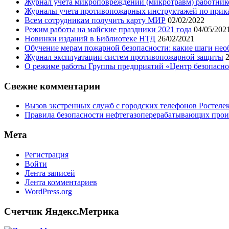
Журнал учета микроповреждений (микротравм) работник
Журналы учета противопожарных инструктажей по приказу
Всем сотрудникам получить карту МИР
02/02/2022
Режим работы на майские праздники 2021 года
04/05/202
Новинки изданий в Библиотеке НТД
26/02/2021
Обучение мерам пожарной безопасности: какие шаги нео
Журнал эксплуатации систем противопожарной защиты
О режиме работы Группы предприятий «Центр безопаснос
Свежие комментарии
Вызов экстренных служб с городских телефонов Ростелек
Правила безопасности нефтегазоперерабатывающих произ
Мета
Регистрация
Войти
Лента записей
Лента комментариев
WordPress.org
Счетчик Яндекс.Метрика