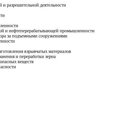
 и разрешительной деятельности
сти
шленности
ской и нефтеперерабатывающей промышленности
зора за подъемными сооружениями
енности
зготовления взрывчатых материалов
анения и переработки зерна
 опасных веществ
пасности