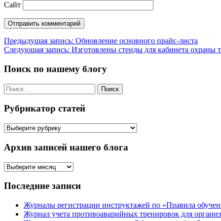
Сайт
Навигация
Предыдущая запись:
Обновление основного прайс-листа
Следующая запись:
Изготовлены стенды для кабинета охран
по
записям
Поиск по нашему блогу
Найти:
Рубрикатор статей
Рубрикатор
статей
Архив записей нашего блога
Архив
записей
нашего
Последние записи
блога
Журналы регистрации инструктажей по «Правила обучени
Журнал учета противоаварийных тренировок для организ