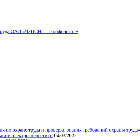
ы труда ОАО «ЧЗПСН — Профнастил»
я по охране труда и проверки знания требований охраны труда
аций электроэнергетики
04/03/2022