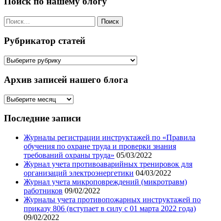
Поиск по нашему блогу
Найти:
Рубрикатор статей
Рубрикатор
статей
Архив записей нашего блога
Архив
записей
нашего
Последние записи
блога
Журналы регистрации инструктажей по «Правила
обучения по охране труда и проверки знания
требований охраны труда»
05/03/2022
Журнал учета противоаварийных тренировок для
организаций электроэнергетики
04/03/2022
Журнал учета микроповреждений (микротравм)
работников
09/02/2022
Журналы учета противопожарных инструктажей по
приказу 806 (вступает в силу с 01 марта 2022 года)
09/02/2022