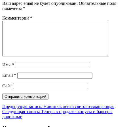
Ваш адрес email не будет опубликован.
Обязательные поля
помечены
*
Комментарий
*
Имя
*
Email
*
Сайт
Навигация
Предыдущая запись:
Новинка: лента световозвращающая
Следующая запись:
Теперь в продаже: конусы и барьеры
по
дорожные
записям