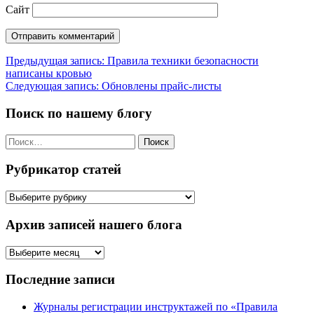
Сайт
Навигация
Предыдущая запись:
Правила техники безопасности
написаны кровью
по
Следующая запись:
Обновлены прайс-листы
записям
Поиск по нашему блогу
Найти:
Рубрикатор статей
Рубрикатор
статей
Архив записей нашего блога
Архив
записей
нашего
Последние записи
блога
Журналы регистрации инструктажей по «Правила