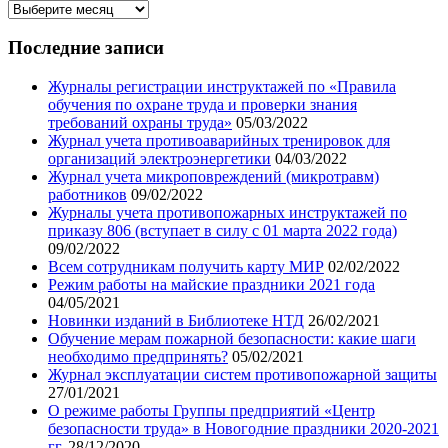
Архив
записей
нашего
Последние записи
блога
Журналы регистрации инструктажей по «Правила
обучения по охране труда и проверки знания
требований охраны труда»
05/03/2022
Журнал учета противоаварийных тренировок для
организаций электроэнергетики
04/03/2022
Журнал учета микроповреждений (микротравм)
работников
09/02/2022
Журналы учета противопожарных инструктажей по
приказу 806 (вступает в силу с 01 марта 2022 года)
09/02/2022
Всем сотрудникам получить карту МИР
02/02/2022
Режим работы на майские праздники 2021 года
04/05/2021
Новинки изданий в Библиотеке НТД
26/02/2021
Обучение мерам пожарной безопасности: какие шаги
необходимо предпринять?
05/02/2021
Журнал эксплуатации систем противопожарной защиты
27/01/2021
О режиме работы Группы предприятий «Центр
безопасности труда» в Новогодние праздники 2020-2021
гг.
28/12/2020