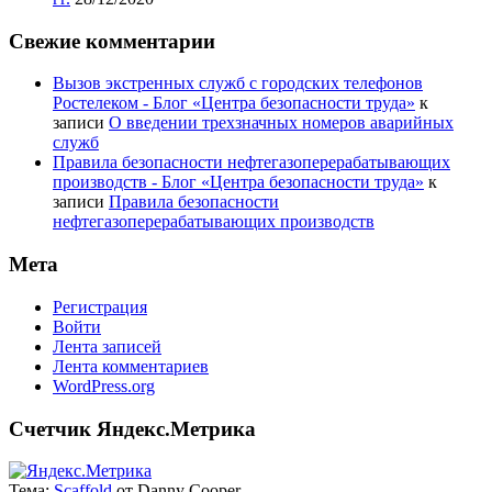
Свежие комментарии
Вызов экстренных служб с городских телефонов
Ростелеком - Блог «Центра безопасности труда»
к
записи
О введении трехзначных номеров аварийных
служб
Правила безопасности нефтегазоперерабатывающих
производств - Блог «Центра безопасности труда»
к
записи
Правила безопасности
нефтегазоперерабатывающих производств
Мета
Регистрация
Войти
Лента записей
Лента комментариев
WordPress.org
Счетчик Яндекс.Метрика
Тема:
Scaffold
от Danny Cooper.