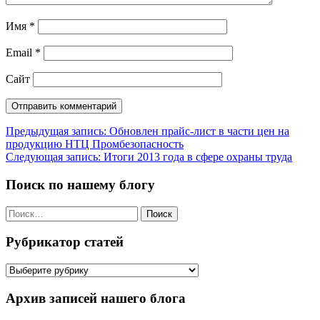
Имя
*
Email
*
Сайт
Навигация
Предыдущая запись:
Обновлен прайс-лист в части цен на
продукцию НТЦ Промбезопасность
по
Следующая запись:
Итоги 2013 года в сфере охраны труда
записям
Поиск по нашему блогу
Найти:
Рубрикатор статей
Рубрикатор
статей
Архив записей нашего блога