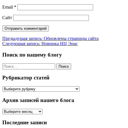
Email
*
Сайт
Навигация
Предыдущая запись:
Обновлены страницы сайта
Следующая запись:
Новинка НЦ Энас
по
записям
Поиск по нашему блогу
Найти:
Рубрикатор статей
Рубрикатор
статей
Архив записей нашего блога
Архив
записей
нашего
Последние записи
блога