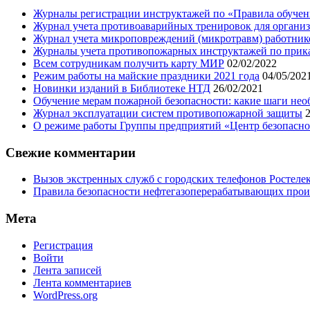
Журналы регистрации инструктажей по «Правила обучени
Журнал учета противоаварийных тренировок для организ
Журнал учета микроповреждений (микротравм) работник
Журналы учета противопожарных инструктажей по приказу
Всем сотрудникам получить карту МИР
02/02/2022
Режим работы на майские праздники 2021 года
04/05/202
Новинки изданий в Библиотеке НТД
26/02/2021
Обучение мерам пожарной безопасности: какие шаги нео
Журнал эксплуатации систем противопожарной защиты
О режиме работы Группы предприятий «Центр безопаснос
Свежие комментарии
Вызов экстренных служб с городских телефонов Ростелек
Правила безопасности нефтегазоперерабатывающих произ
Мета
Регистрация
Войти
Лента записей
Лента комментариев
WordPress.org