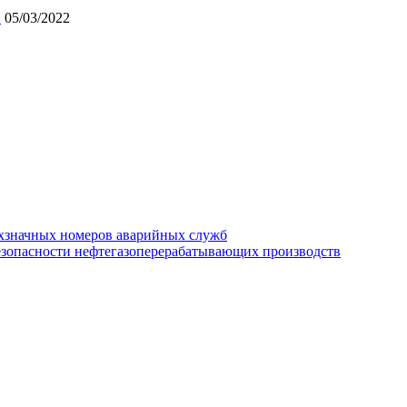
»
05/03/2022
хзначных номеров аварийных служб
езопасности нефтегазоперерабатывающих производств