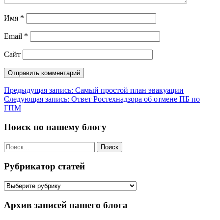
Имя
*
Email
*
Сайт
Навигация
Предыдущая запись:
Самый простой план эвакуации
Следующая запись:
Ответ Ростехнадзора об отмене ПБ по
по
ГПМ
записям
Поиск по нашему блогу
Найти:
Рубрикатор статей
Рубрикатор
статей
Архив записей нашего блога