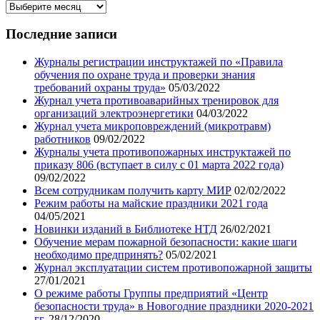
Архив
записей
нашего
Последние записи
блога
Журналы регистрации инструктажей по «Правила
обучения по охране труда и проверки знания
требований охраны труда»
05/03/2022
Журнал учета противоаварийных тренировок для
организаций электроэнергетики
04/03/2022
Журнал учета микроповреждений (микротравм)
работников
09/02/2022
Журналы учета противопожарных инструктажей по
приказу 806 (вступает в силу с 01 марта 2022 года)
09/02/2022
Всем сотрудникам получить карту МИР
02/02/2022
Режим работы на майские праздники 2021 года
04/05/2021
Новинки изданий в Библиотеке НТД
26/02/2021
Обучение мерам пожарной безопасности: какие шаги
необходимо предпринять?
05/02/2021
Журнал эксплуатации систем противопожарной защиты
27/01/2021
О режиме работы Группы предприятий «Центр
безопасности труда» в Новогодние праздники 2020-2021
гг.
28/12/2020