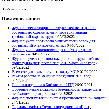
Архив
записей
нашего
Последние записи
блога
Журналы регистрации инструктажей по «Правила
обучения по охране труда и проверки знания
требований охраны труда»
05/03/2022
Журнал учета противоаварийных тренировок для
организаций электроэнергетики
04/03/2022
Журнал учета микроповреждений (микротравм)
работников
09/02/2022
Журналы учета противопожарных инструктажей по
приказу 806 (вступает в силу с 01 марта 2022 года)
09/02/2022
Всем сотрудникам получить карту МИР
02/02/2022
Режим работы на майские праздники 2021 года
04/05/2021
Новинки изданий в Библиотеке НТД
26/02/2021
Обучение мерам пожарной безопасности: какие шаги
необходимо предпринять?
05/02/2021
Журнал эксплуатации систем противопожарной защиты
27/01/2021
О режиме работы Группы предприятий «Центр