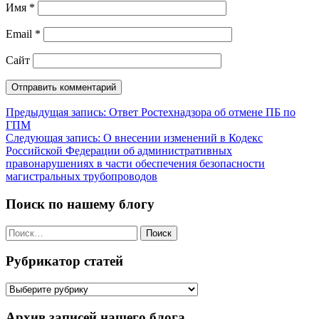
Имя
*
Email
*
Сайт
Навигация
Предыдущая запись:
Ответ Ростехнадзора об отмене ПБ по
ГПМ
по
Следующая запись:
О внесении изменений в Кодекс
записям
Российской Федерации об административных
правонарушениях в части обеспечения безопасности
магистральных трубопроводов
Поиск по нашему блогу
Найти:
Рубрикатор статей
Рубрикатор
статей
Архив записей нашего блога