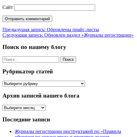
Сайт
Навигация
Предыдущая запись:
Обновлены прайс-листы
Следующая запись:
Обновлен раздел «Журналы регистрации»
по
записям
Поиск по нашему блогу
Найти:
Рубрикатор статей
Рубрикатор
статей
Архив записей нашего блога
Архив
записей
нашего
Последние записи
блога
Журналы регистрации инструктажей по «Правила
обучения по охране труда и проверки знания