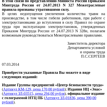
В этой связи по представлению Минюста России Приказом
Минтруда России от 24.07.2013 N 327 Межотраслевые
правила признаны утратившими силу.
В целях недопущения увеличения количества травм на
производстве, в том числе гибели работников, при работе с
электроустановками до вступления в силу Правил по охране
труда при эксплуатации электроустановок, утвержденных
Приказом Минтруда России от 24.07.2013 N 328н, полагаем
возможным руководствоваться Межотраслевыми правилами.
Заместитель директора
Департамента условий
и охраны труда
П.С.СЕРГЕЕВ
07.03.2014
Приобрести указанные Правила Вы можете в виде
следующих изданий:
Издание Группы предприятий «Центр безопасности труда»
(
Артикул КМ-129, цена 170,00 рублей
);
Издания НЦ «Энас»
(
Артикул ЗЛ-03515, цена 294,00 рубля
),
официальное издание
с голограммой НТЦ ПБ
(
Артикул ЗЛ-01836, цена 390,00
рублей
).