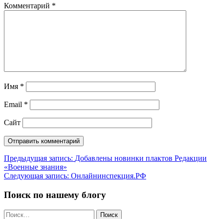
Комментарий
*
Имя
*
Email
*
Сайт
Навигация
Предыдущая запись:
Добавлены новинки плактов Редакции
«Военные знания»
по
Следующая запись:
Онлайнинспекция.РФ
записям
Поиск по нашему блогу
Найти: