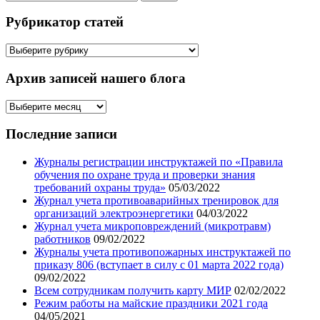
Рубрикатор статей
Рубрикатор
статей
Архив записей нашего блога
Архив
записей
нашего
Последние записи
блога
Журналы регистрации инструктажей по «Правила
обучения по охране труда и проверки знания
требований охраны труда»
05/03/2022
Журнал учета противоаварийных тренировок для
организаций электроэнергетики
04/03/2022
Журнал учета микроповреждений (микротравм)
работников
09/02/2022
Журналы учета противопожарных инструктажей по
приказу 806 (вступает в силу с 01 марта 2022 года)
09/02/2022
Всем сотрудникам получить карту МИР
02/02/2022
Режим работы на майские праздники 2021 года
04/05/2021