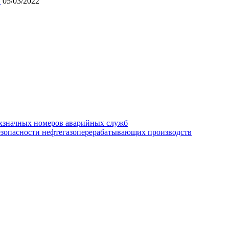
»
05/03/2022
хзначных номеров аварийных служб
езопасности нефтегазоперерабатывающих производств