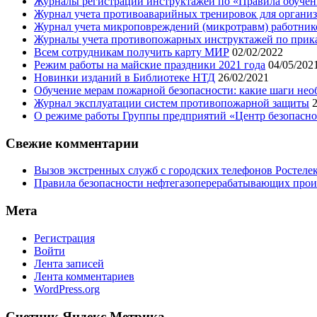
Журналы регистрации инструктажей по «Правила обучени
Журнал учета противоаварийных тренировок для организ
Журнал учета микроповреждений (микротравм) работник
Журналы учета противопожарных инструктажей по приказу
Всем сотрудникам получить карту МИР
02/02/2022
Режим работы на майские праздники 2021 года
04/05/202
Новинки изданий в Библиотеке НТД
26/02/2021
Обучение мерам пожарной безопасности: какие шаги нео
Журнал эксплуатации систем противопожарной защиты
О режиме работы Группы предприятий «Центр безопаснос
Свежие комментарии
Вызов экстренных служб с городских телефонов Ростелек
Правила безопасности нефтегазоперерабатывающих произ
Мета
Регистрация
Войти
Лента записей
Лента комментариев
WordPress.org
Счетчик Яндекс.Метрика