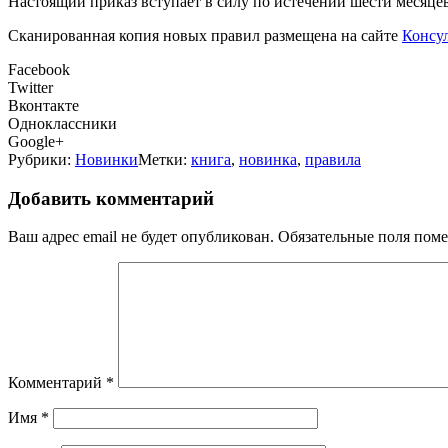
Н
астоящий приказ вступает в силу по истечении шести месяце
Сканированная копия новых правил размещена на сайте
Консу
Facebook
Twitter
Вконтакте
Одноклассники
Google+
Рубрики:
Новинки
Метки:
книга
,
новинка
,
правила
Добавить комментарий
Ваш адрес email не будет опубликован.
Обязательные поля пом
Комментарий
*
Имя
*