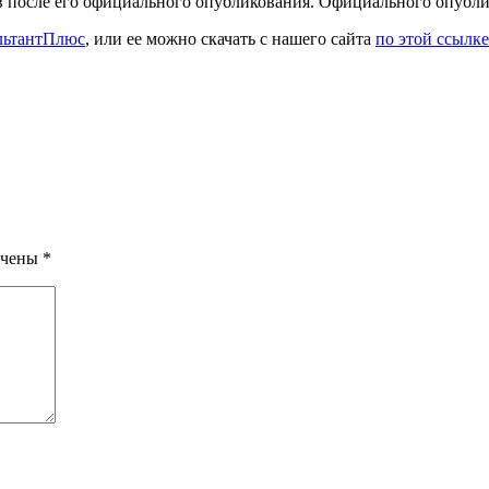
в после его официального опубликования.
Официального опублик
льтантПлюс
, или ее можно скачать с нашего сайта
по этой ссылке
ечены
*