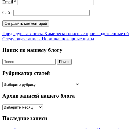
Email
*
Сайт
Навигация
Предыдущая запись:
Химически опасные производственные о
Следующая запись:
Новинка: пожарные щиты
по
записям
Поиск по нашему блогу
Найти:
Рубрикатор статей
Рубрикатор
статей
Архив записей нашего блога
Архив
записей
нашего
Последние записи
блога