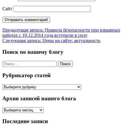
Сайт
Навигация
Предыдущая запись:
Правила безопасности при взрывных
работах с 10.12.2014 года вступили в силу
по
Следующая запись:
Цены на сайте: актуальность
записям
Поиск по нашему блогу
Найти:
Рубрикатор статей
Рубрикатор
статей
Архив записей нашего блога
Архив
записей
нашего
Последние записи
блога