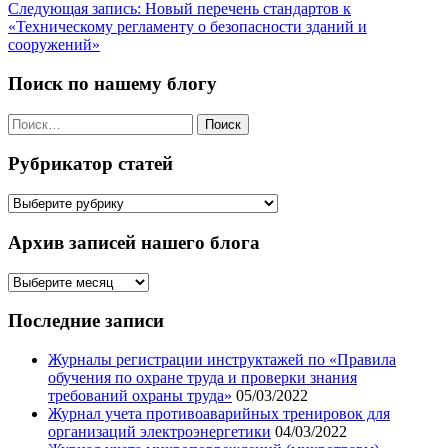
Следующая запись:
Новый перечень стандартов к
по
«Техническому регламенту о безопасности зданий и
записям
сооружений»
Поиск по нашему блогу
Найти:
Рубрикатор статей
Рубрикатор
статей
Архив записей нашего блога
Архив
записей
нашего
Последние записи
блога
Журналы регистрации инструктажей по «Правила
обучения по охране труда и проверки знания
требований охраны труда»
05/03/2022
Журнал учета противоаварийных тренировок для
организаций электроэнергетики
04/03/2022