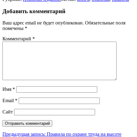
Добавить комментарий
Ваш адрес email не будет опубликован.
Обязательные поля
помечены
*
Комментарий
*
Имя
*
Email
*
Сайт
Навигация
Предыдущая запись:
Правила по охране труда на высоте