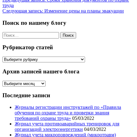
Навигация
труда
по
Следующая запись:
Изменение цены на планы эвакуации
записям
Поиск по нашему блогу
Найти:
Рубрикатор статей
Рубрикатор
статей
Архив записей нашего блога
Архив
записей
нашего
Последние записи
блога
Журналы регистрации инструктажей по «Правила
обучения по охране труда и проверки знания
требований охраны труда»
05/03/2022
Журнал учета противоаварийных тренировок для
организаций электроэнергетики
04/03/2022
Журнал учета микроповреждений (микротравм)