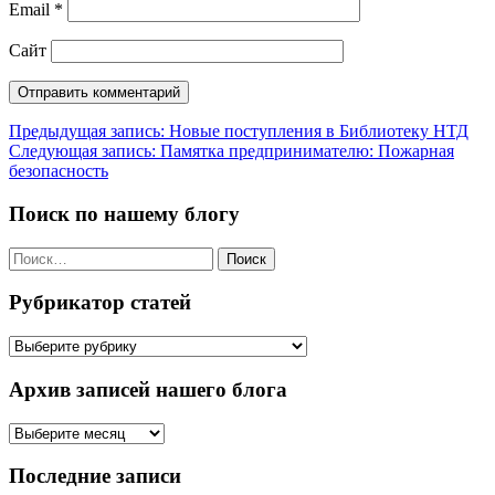
Email
*
Сайт
Навигация
Предыдущая запись:
Новые поступления в Библиотеку НТД
Следующая запись:
Памятка предпринимателю: Пожарная
по
безопасность
записям
Поиск по нашему блогу
Найти:
Рубрикатор статей
Рубрикатор
статей
Архив записей нашего блога
Архив
записей
нашего
Последние записи
блога