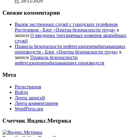
гг.
28/12/2020
Свежие комментарии
Вызов экстренных служб с городских телефонов
Ростелеком - Блог «Центра безопасности труда»
к
записи
О введении трехзначных номеров аварийных
служб
Правила безопасности нефтегазоперерабатывающих
производств - Блог «Центра безопасности труда»
к
записи
Правила безопасности
нефтегазоперерабатывающих производств
Мета
Регистрация
Войти
Лента записей
Лента комментариев
WordPress.org
Счетчик Яндекс.Метрика