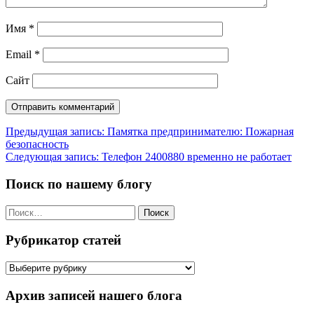
Имя
*
Email
*
Сайт
Навигация
Предыдущая запись:
Памятка предпринимателю: Пожарная
безопасность
по
Следующая запись:
Телефон 2400880 временно не работает
записям
Поиск по нашему блогу
Найти:
Рубрикатор статей
Рубрикатор
статей
Архив записей нашего блога