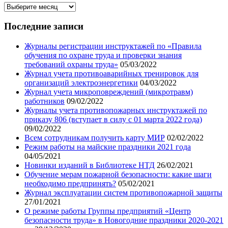
Архив
записей
нашего
Последние записи
блога
Журналы регистрации инструктажей по «Правила
обучения по охране труда и проверки знания
требований охраны труда»
05/03/2022
Журнал учета противоаварийных тренировок для
организаций электроэнергетики
04/03/2022
Журнал учета микроповреждений (микротравм)
работников
09/02/2022
Журналы учета противопожарных инструктажей по
приказу 806 (вступает в силу с 01 марта 2022 года)
09/02/2022
Всем сотрудникам получить карту МИР
02/02/2022
Режим работы на майские праздники 2021 года
04/05/2021
Новинки изданий в Библиотеке НТД
26/02/2021
Обучение мерам пожарной безопасности: какие шаги
необходимо предпринять?
05/02/2021
Журнал эксплуатации систем противопожарной защиты
27/01/2021
О режиме работы Группы предприятий «Центр
безопасности труда» в Новогодние праздники 2020-2021