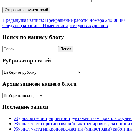
Навигация
Предыдущая запись:
Прекращение работы номера 240-08-80
Следующая запись:
Изменение артикулов журналов
по
записям
Поиск по нашему блогу
Найти:
Рубрикатор статей
Рубрикатор
статей
Архив записей нашего блога
Архив
записей
нашего
Последние записи
блога
Журналы регистрации инструктажей по «Правила обучени
Журнал учета противоаварийных тренировок для организ
Журнал учета микроповреждений (микротравм) работник