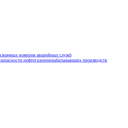
хзначных номеров аварийных служб
езопасности нефтегазоперерабатывающих производств