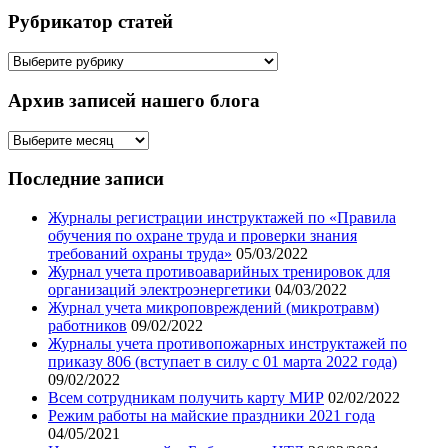
Рубрикатор статей
Рубрикатор
статей
Архив записей нашего блога
Архив
записей
нашего
Последние записи
блога
Журналы регистрации инструктажей по «Правила
обучения по охране труда и проверки знания
требований охраны труда»
05/03/2022
Журнал учета противоаварийных тренировок для
организаций электроэнергетики
04/03/2022
Журнал учета микроповреждений (микротравм)
работников
09/02/2022
Журналы учета противопожарных инструктажей по
приказу 806 (вступает в силу с 01 марта 2022 года)
09/02/2022
Всем сотрудникам получить карту МИР
02/02/2022
Режим работы на майские праздники 2021 года
04/05/2021