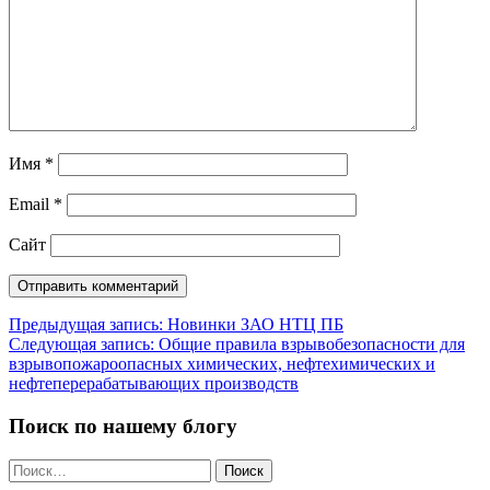
Имя
*
Email
*
Сайт
Навигация
Предыдущая запись:
Новинки ЗАО НТЦ ПБ
Следующая запись:
Общие правила взрывобезопасности для
по
взрывопожароопасных химических, нефтехимических и
записям
нефтеперерабатывающих производств
Поиск по нашему блогу
Найти: