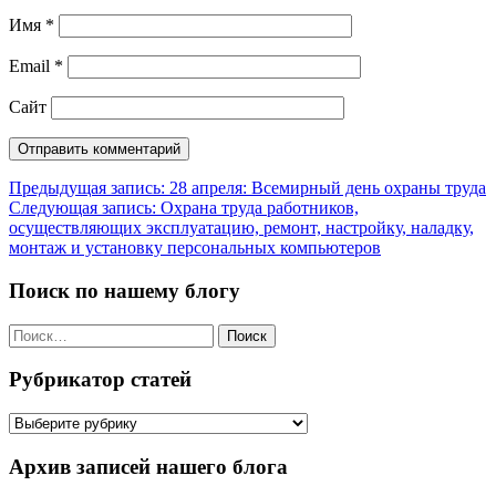
Имя
*
Email
*
Сайт
Навигация
Предыдущая запись:
28 апреля: Всемирный день охраны труда
Следующая запись:
Охрана труда работников,
по
осуществляющих эксплуатацию, ремонт, настройку, наладку,
записям
монтаж и установку персональных компьютеров
Поиск по нашему блогу
Найти:
Рубрикатор статей
Рубрикатор
статей
Архив записей нашего блога