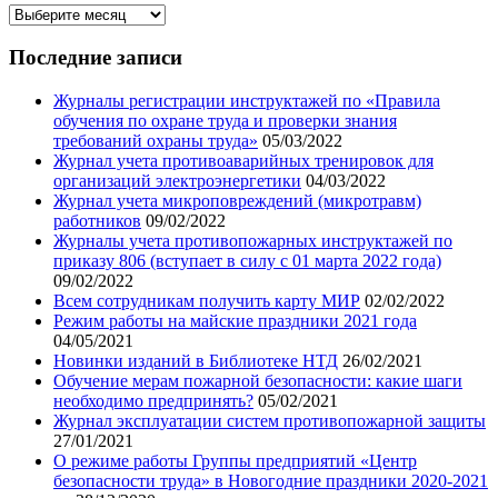
Архив
записей
нашего
Последние записи
блога
Журналы регистрации инструктажей по «Правила
обучения по охране труда и проверки знания
требований охраны труда»
05/03/2022
Журнал учета противоаварийных тренировок для
организаций электроэнергетики
04/03/2022
Журнал учета микроповреждений (микротравм)
работников
09/02/2022
Журналы учета противопожарных инструктажей по
приказу 806 (вступает в силу с 01 марта 2022 года)
09/02/2022
Всем сотрудникам получить карту МИР
02/02/2022
Режим работы на майские праздники 2021 года
04/05/2021
Новинки изданий в Библиотеке НТД
26/02/2021
Обучение мерам пожарной безопасности: какие шаги
необходимо предпринять?
05/02/2021
Журнал эксплуатации систем противопожарной защиты
27/01/2021
О режиме работы Группы предприятий «Центр
безопасности труда» в Новогодние праздники 2020-2021