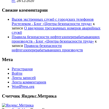
гг.
28/12/2020
Свежие комментарии
Вызов экстренных служб с городских телефонов
Ростелеком - Блог «Центра безопасности труда»
к
записи
О введении трехзначных номеров аварийных
служб
Правила безопасности нефтегазоперерабатывающих
производств - Блог «Центра безопасности труда»
к
записи
Правила безопасности
нефтегазоперерабатывающих производств
Мета
Регистрация
Войти
Лента записей
Лента комментариев
WordPress.org
Счетчик Яндекс.Метрика