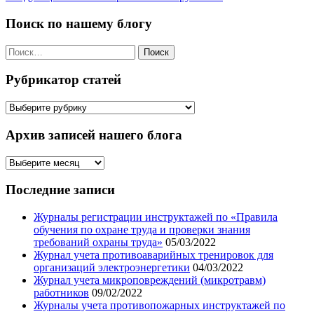
записям
Поиск по нашему блогу
Найти:
Рубрикатор статей
Рубрикатор
статей
Архив записей нашего блога
Архив
записей
нашего
Последние записи
блога
Журналы регистрации инструктажей по «Правила
обучения по охране труда и проверки знания
требований охраны труда»
05/03/2022
Журнал учета противоаварийных тренировок для
организаций электроэнергетики
04/03/2022
Журнал учета микроповреждений (микротравм)
работников
09/02/2022
Журналы учета противопожарных инструктажей по