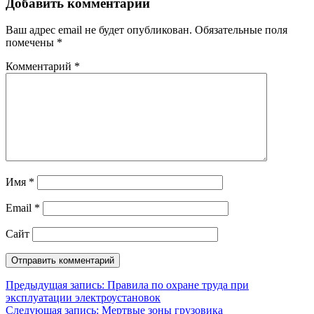
Добавить комментарий
Ваш адрес email не будет опубликован.
Обязательные поля
помечены
*
Комментарий
*
Имя
*
Email
*
Сайт
Навигация
Предыдущая запись:
Правила по охране труда при
эксплуатации электроустановок
по
Следующая запись:
Мертвые зоны грузовика