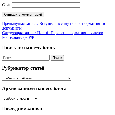
Сайт
Навигация
Предыдущая запись:
Вступили в силу новые нормативные
документы
по
Следующая запись:
Новый Перечень нормативных актов
записям
Ростехнадзора РФ
Поиск по нашему блогу
Найти:
Рубрикатор статей
Рубрикатор
статей
Архив записей нашего блога
Архив
записей
нашего
Последние записи
блога