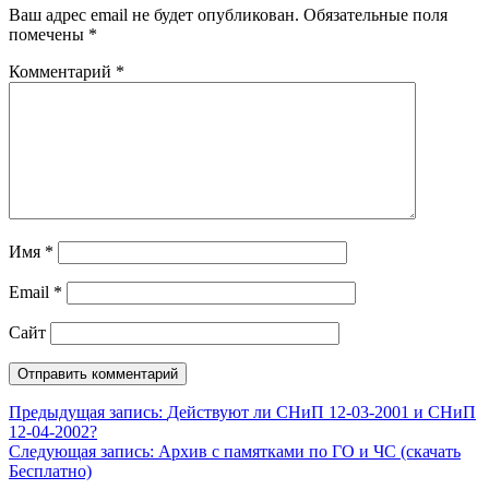
Ваш адрес email не будет опубликован.
Обязательные поля
помечены
*
Комментарий
*
Имя
*
Email
*
Сайт
Навигация
Предыдущая запись:
Действуют ли СНиП 12-03-2001 и СНиП
12-04-2002?
по
Следующая запись:
Архив с памятками по ГО и ЧС (скачать
записям
Бесплатно)