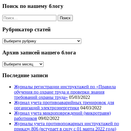
Поиск по нашему блогу
Найти:
Рубрикатор статей
Рубрикатор
статей
Архив записей нашего блога
Архив
записей
нашего
Последние записи
блога
Журналы регистрации инструктажей по «Правила
обучения по охране труда и проверки знания
требований охраны труда»
05/03/2022
Журнал учета противоаварийных тренировок для
организаций электроэнергетики
04/03/2022
Журнал учета микроповреждений (микротравм)
работников
09/02/2022
Журналы учета противопожарных инструктажей по
приказу 806 (вступает в силу с 01 марта 2022 года)