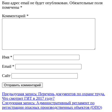
Ваш адрес email не будет опубликован.
Обязательные поля
помечены
*
Комментарий
*
Имя
*
Email
*
Сайт
Навигация
Предыдущая запись:
Перечень документов по охране труда.
Что смотрит ГИТ в 2017 году?
по
Следующая запись:
Административный регламент по
записям
регистрации опасных производственных объектов (ОПО)