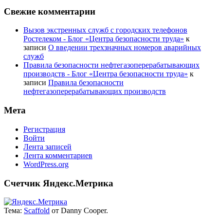
Свежие комментарии
Вызов экстренных служб с городских телефонов
Ростелеком - Блог «Центра безопасности труда»
к
записи
О введении трехзначных номеров аварийных
служб
Правила безопасности нефтегазоперерабатывающих
производств - Блог «Центра безопасности труда»
к
записи
Правила безопасности
нефтегазоперерабатывающих производств
Мета
Регистрация
Войти
Лента записей
Лента комментариев
WordPress.org
Счетчик Яндекс.Метрика
Тема:
Scaffold
от Danny Cooper.