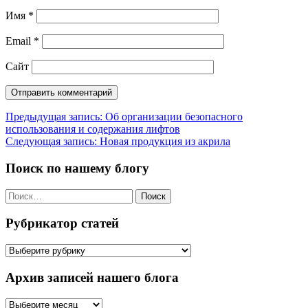
Имя
*
Email
*
Сайт
Навигация
Предыдущая запись:
Об организации безопасного
использования и содержания лифтов
по
Следующая запись:
Новая продукция из акрила
записям
Поиск по нашему блогу
Найти:
Рубрикатор статей
Рубрикатор
статей
Архив записей нашего блога
Архив