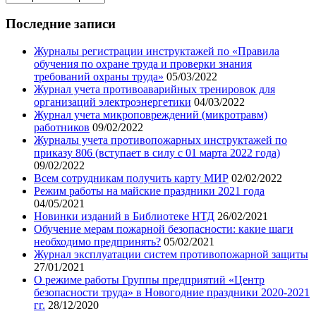
записей
нашего
Последние записи
блога
Журналы регистрации инструктажей по «Правила
обучения по охране труда и проверки знания
требований охраны труда»
05/03/2022
Журнал учета противоаварийных тренировок для
организаций электроэнергетики
04/03/2022
Журнал учета микроповреждений (микротравм)
работников
09/02/2022
Журналы учета противопожарных инструктажей по
приказу 806 (вступает в силу с 01 марта 2022 года)
09/02/2022
Всем сотрудникам получить карту МИР
02/02/2022
Режим работы на майские праздники 2021 года
04/05/2021
Новинки изданий в Библиотеке НТД
26/02/2021
Обучение мерам пожарной безопасности: какие шаги
необходимо предпринять?
05/02/2021
Журнал эксплуатации систем противопожарной защиты
27/01/2021
О режиме работы Группы предприятий «Центр
безопасности труда» в Новогодние праздники 2020-2021
гг.
28/12/2020