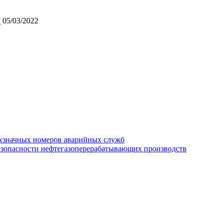
»
05/03/2022
хзначных номеров аварийных служб
езопасности нефтегазоперерабатывающих производств