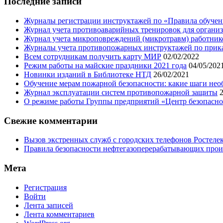
Последние записи
блога
Журналы регистрации инструктажей по «Правила обучени
Журнал учета противоаварийных тренировок для организ
Журнал учета микроповреждений (микротравм) работник
Журналы учета противопожарных инструктажей по приказу
Всем сотрудникам получить карту МИР
02/02/2022
Режим работы на майские праздники 2021 года
04/05/202
Новинки изданий в Библиотеке НТД
26/02/2021
Обучение мерам пожарной безопасности: какие шаги нео
Журнал эксплуатации систем противопожарной защиты
О режиме работы Группы предприятий «Центр безопаснос
Свежие комментарии
Вызов экстренных служб с городских телефонов Ростелек
Правила безопасности нефтегазоперерабатывающих произ
Мета
Регистрация
Войти
Лента записей
Лента комментариев