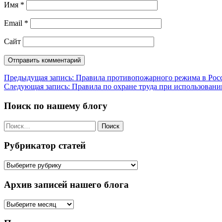
Имя
*
Email
*
Сайт
Навигация
Предыдущая запись:
Правила противопожарного режима в Рос
Следующая запись:
Правила по охране труда при использовани
по
записям
Поиск по нашему блогу
Найти:
Рубрикатор статей
Рубрикатор
статей
Архив записей нашего блога
Архив
записей
нашего