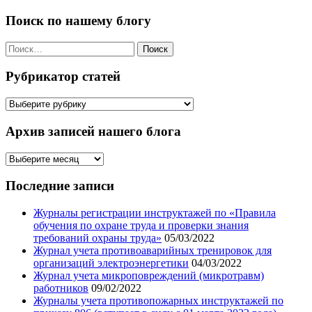
Поиск по нашему блогу
Найти:
Рубрикатор статей
Рубрикатор
статей
Архив записей нашего блога
Архив
записей
нашего
Последние записи
блога
Журналы регистрации инструктажей по «Правила
обучения по охране труда и проверки знания
требований охраны труда»
05/03/2022
Журнал учета противоаварийных тренировок для
организаций электроэнергетики
04/03/2022
Журнал учета микроповреждений (микротравм)
работников
09/02/2022
Журналы учета противопожарных инструктажей по