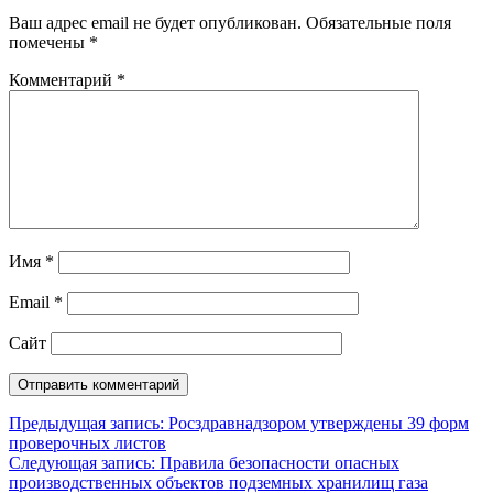
Ваш адрес email не будет опубликован.
Обязательные поля
помечены
*
Комментарий
*
Имя
*
Email
*
Сайт
Навигация
Предыдущая запись:
Росздравнадзором утверждены 39 форм
проверочных листов
по
Следующая запись:
Правила безопасности опасных
записям
производственных объектов подземных хранилищ газа