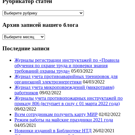
Рубрикатор статей
Рубрикатор
статей
Архив записей нашего блога
Архив
записей
нашего
Последние записи
блога
Журналы регистрации инструктажей по «Правила
обучения по охране труда и проверки знания
требований охраны труда»
05/03/2022
Журнал учета противоаварийных тренировок для
организаций электроэнергетики
04/03/2022
Журнал учета микроповреждений (микротравм)
работников
09/02/2022
Журналы учета противопожарных инструктажей по
приказу 806 (вступает в силу с 01 марта 2022 года)
09/02/2022
Всем сотрудникам получить карту МИР
02/02/2022
Режим работы на майские праздники 2021 года
04/05/2021
Новинки изданий в Библиотеке НТД
26/02/2021