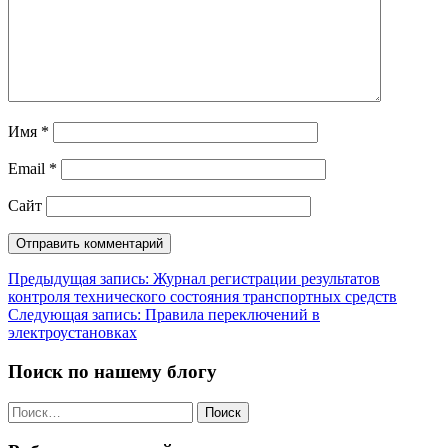
Имя
*
Email
*
Сайт
Навигация
Предыдущая запись:
Журнал регистрации результатов
контроля технического состояния транспортных средств
по
Следующая запись:
Правила переключений в
записям
электроустановках
Поиск по нашему блогу
Найти: