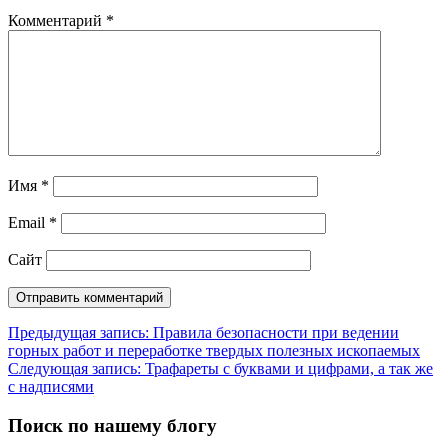
Комментарий
*
Имя
*
Email
*
Сайт
Навигация
Предыдущая запись:
Правила безопасности при ведении
горных работ и переработке твердых полезных ископаемых
по
Следующая запись:
Трафареты с буквами и цифрами, а так же
записям
с надписями
Поиск по нашему блогу