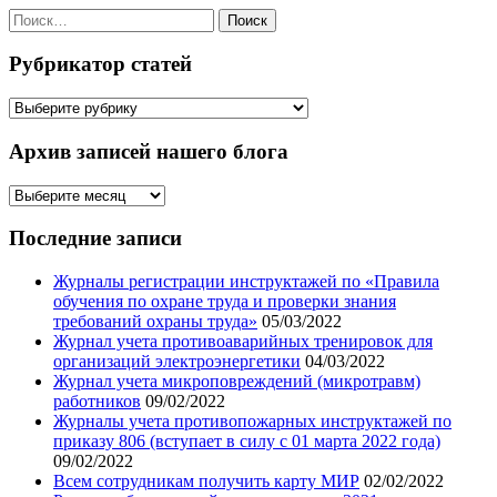
Найти:
Рубрикатор статей
Рубрикатор
статей
Архив записей нашего блога
Архив
записей
нашего
Последние записи
блога
Журналы регистрации инструктажей по «Правила
обучения по охране труда и проверки знания
требований охраны труда»
05/03/2022
Журнал учета противоаварийных тренировок для
организаций электроэнергетики
04/03/2022
Журнал учета микроповреждений (микротравм)
работников
09/02/2022
Журналы учета противопожарных инструктажей по
приказу 806 (вступает в силу с 01 марта 2022 года)
09/02/2022
Всем сотрудникам получить карту МИР
02/02/2022