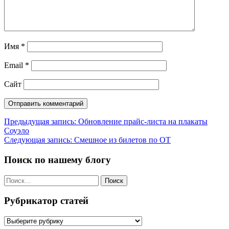
Имя
*
Email
*
Сайт
Навигация
Предыдущая запись:
Обновление прайс-листа на плакаты
Соуэло
по
Следующая запись:
Смешное из билетов по ОТ
записям
Поиск по нашему блогу
Найти:
Рубрикатор статей
Рубрикатор