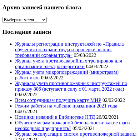
статей
Архив записей нашего блога
Архив
записей
нашего
Последние записи
блога
Журналы регистрации инструктажей по «Правила
обучения по охране труда и проверки знания
требований охраны труда»
05/03/2022
Журнал учета противоаварийных тренировок для
организаций электроэнергетики
04/03/2022
Журнал учета микроповреждений (микротравм)
работников
09/02/2022
Журналы учета противопожарных инструктажей по
приказу 806 (вступает в силу с 01 марта 2022 года)
09/02/2022
Всем сотрудникам получить карту МИР
02/02/2022
Режим работы на майские праздники 2021 года
04/05/2021
Новинки изданий в Библиотеке НТД
26/02/2021
Обучение мерам пожарной безопасности: какие шаги
необходимо предпринять?
05/02/2021
Журнал эксплуатации систем противопожарной защиты
27/01/2021