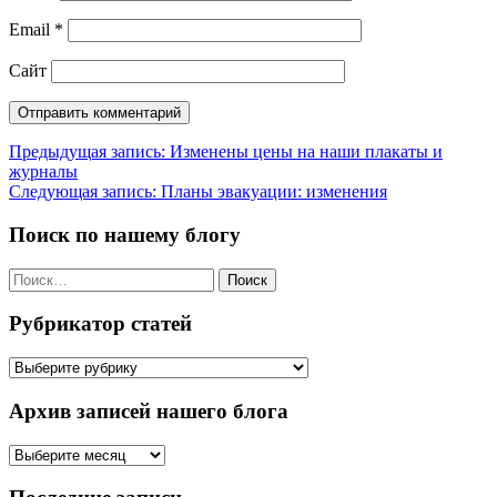
Email
*
Сайт
Навигация
Предыдущая запись:
Изменены цены на наши плакаты и
журналы
по
Следующая запись:
Планы эвакуации: изменения
записям
Поиск по нашему блогу
Найти:
Рубрикатор статей
Рубрикатор
статей
Архив записей нашего блога
Архив
записей
нашего