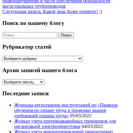
правонарушениях в части обеспечения безопасности
записям
магистральных трубопроводов
Следующая запись:
Какой знак более понятен? ;)
Поиск по нашему блогу
Найти:
Рубрикатор статей
Рубрикатор
статей
Архив записей нашего блога
Архив
записей
нашего
Последние записи
блога
Журналы регистрации инструктажей по «Правила
обучения по охране труда и проверки знания
требований охраны труда»
05/03/2022
Журнал учета противоаварийных тренировок для
организаций электроэнергетики
04/03/2022
Журнал учета микроповреждений (микротравм)