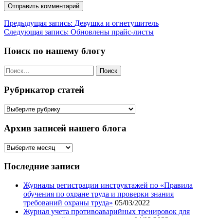
Навигация
Предыдущая запись:
Девушка и огнетушитель
Следующая запись:
Обновлены прайс-листы
по
записям
Поиск по нашему блогу
Найти:
Рубрикатор статей
Рубрикатор
статей
Архив записей нашего блога
Архив
записей
нашего
Последние записи
блога
Журналы регистрации инструктажей по «Правила
обучения по охране труда и проверки знания
требований охраны труда»
05/03/2022
Журнал учета противоаварийных тренировок для