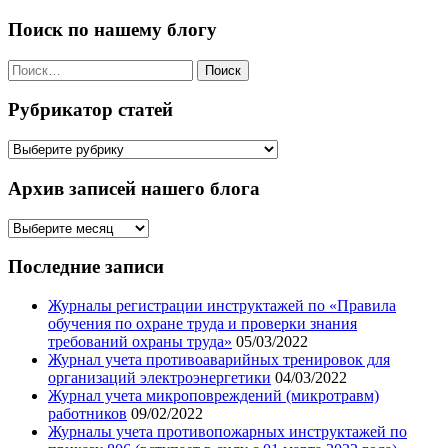
записям
Поиск по нашему блогу
Найти:
Рубрикатор статей
Рубрикатор
статей
Архив записей нашего блога
Архив
записей
нашего
Последние записи
блога
Журналы регистрации инструктажей по «Правила
обучения по охране труда и проверки знания
требований охраны труда»
05/03/2022
Журнал учета противоаварийных тренировок для
организаций электроэнергетики
04/03/2022
Журнал учета микроповреждений (микротравм)
работников
09/02/2022
Журналы учета противопожарных инструктажей по