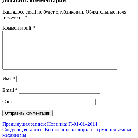
Добавить комментарий
Ваш адрес email не будет опубликован.
Обязательные поля
помечены
*
Комментарий
*
Имя
*
Email
*
Сайт
Навигация
Предыдущая запись:
Новинка: П-01-01–2014
Следующая запись:
Вопрос про паспорта на грузоподъемные
по
механизмы