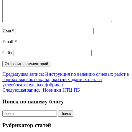
Имя
*
Email
*
Сайт
Навигация
Предыдущая запись:
Инструкция по ведению огневых работ в
горных выработках, надшахтных зданиях шахт и
по
углеобогатительных фабриках
записям
Следующая запись:
Новинки НТЦ ПБ
Поиск по нашему блогу
Найти:
Рубрикатор статей