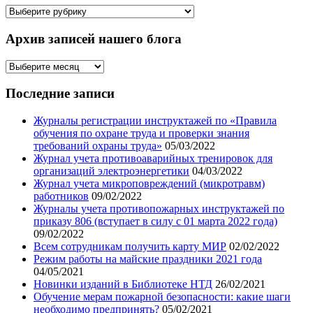
Рубрикатор
статей
Архив записей нашего блога
Архив
записей
нашего
Последние записи
блога
Журналы регистрации инструктажей по «Правила
обучения по охране труда и проверки знания
требований охраны труда»
05/03/2022
Журнал учета противоаварийных тренировок для
организаций электроэнергетики
04/03/2022
Журнал учета микроповреждений (микротравм)
работников
09/02/2022
Журналы учета противопожарных инструктажей по
приказу 806 (вступает в силу с 01 марта 2022 года)
09/02/2022
Всем сотрудникам получить карту МИР
02/02/2022
Режим работы на майские праздники 2021 года
04/05/2021
Новинки изданий в Библиотеке НТД
26/02/2021
Обучение мерам пожарной безопасности: какие шаги
необходимо предпринять?
05/02/2021