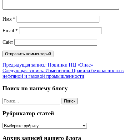
Имя
*
Email
*
Сайт
Навигация
Предыдущая запись:
Новинки НЦ «Энас»
Следующая запись:
Изменения: Правила безопасности в
по
нефтяной и газовой промышленности
записям
Поиск по нашему блогу
Найти:
Рубрикатор статей
Рубрикатор
статей
Архив записей нашего блога