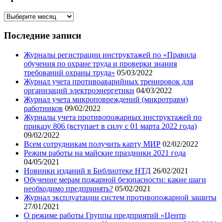
Архив
записей
нашего
Последние записи
блога
Журналы регистрации инструктажей по «Правила
обучения по охране труда и проверки знания
требований охраны труда»
05/03/2022
Журнал учета противоаварийных тренировок для
организаций электроэнергетики
04/03/2022
Журнал учета микроповреждений (микротравм)
работников
09/02/2022
Журналы учета противопожарных инструктажей по
приказу 806 (вступает в силу с 01 марта 2022 года)
09/02/2022
Всем сотрудникам получить карту МИР
02/02/2022
Режим работы на майские праздники 2021 года
04/05/2021
Новинки изданий в Библиотеке НТД
26/02/2021
Обучение мерам пожарной безопасности: какие шаги
необходимо предпринять?
05/02/2021
Журнал эксплуатации систем противопожарной защиты
27/01/2021
О режиме работы Группы предприятий «Центр