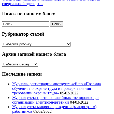
записям
специальной одежды…
Поиск по нашему блогу
Найти:
Рубрикатор статей
Рубрикатор
статей
Архив записей нашего блога
Архив
записей
нашего
Последние записи
блога
Журналы регистрации инструктажей по «Правила
обучения по охране труда и проверки знания
требований охраны труда»
05/03/2022
Журнал учета противоаварийных тренировок для
организаций электроэнергетики
04/03/2022
Журнал учета микроповреждений (микротравм)
работников
09/02/2022