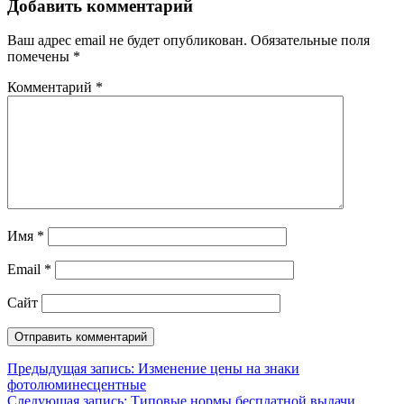
Добавить комментарий
Ваш адрес email не будет опубликован.
Обязательные поля
помечены
*
Комментарий
*
Имя
*
Email
*
Сайт
Навигация
Предыдущая запись:
Изменение цены на знаки
фотолюминесцентные
по
Следующая запись:
Типовые нормы бесплатной выдачи