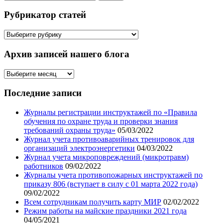
Рубрикатор статей
Рубрикатор
статей
Архив записей нашего блога
Архив
записей
нашего
Последние записи
блога
Журналы регистрации инструктажей по «Правила
обучения по охране труда и проверки знания
требований охраны труда»
05/03/2022
Журнал учета противоаварийных тренировок для
организаций электроэнергетики
04/03/2022
Журнал учета микроповреждений (микротравм)
работников
09/02/2022
Журналы учета противопожарных инструктажей по
приказу 806 (вступает в силу с 01 марта 2022 года)
09/02/2022
Всем сотрудникам получить карту МИР
02/02/2022
Режим работы на майские праздники 2021 года
04/05/2021