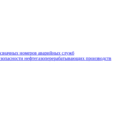
хзначных номеров аварийных служб
езопасности нефтегазоперерабатывающих производств