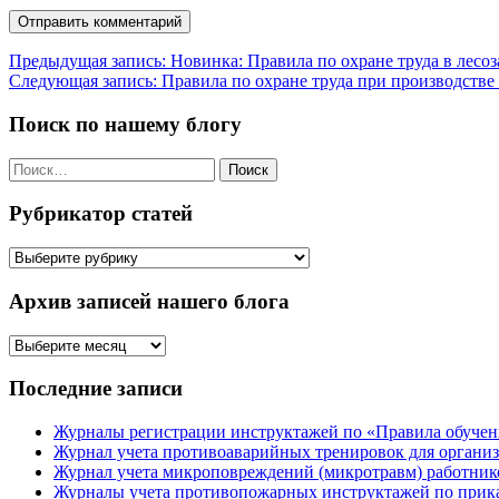
Навигация
Предыдущая запись:
Новинка: Правила по охране труда в лесо
Следующая запись:
Правила по охране труда при производств
по
записям
Поиск по нашему блогу
Найти:
Рубрикатор статей
Рубрикатор
статей
Архив записей нашего блога
Архив
записей
нашего
Последние записи
блога
Журналы регистрации инструктажей по «Правила обучени
Журнал учета противоаварийных тренировок для организ
Журнал учета микроповреждений (микротравм) работник
Журналы учета противопожарных инструктажей по приказу