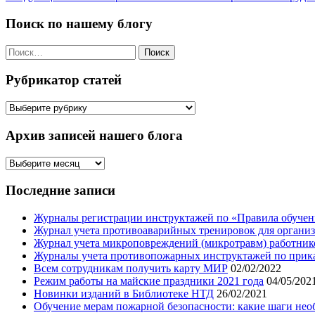
по
записям
Поиск по нашему блогу
Найти:
Рубрикатор статей
Рубрикатор
статей
Архив записей нашего блога
Архив
записей
нашего
Последние записи
блога
Журналы регистрации инструктажей по «Правила обучени
Журнал учета противоаварийных тренировок для организ
Журнал учета микроповреждений (микротравм) работник
Журналы учета противопожарных инструктажей по приказу
Всем сотрудникам получить карту МИР
02/02/2022
Режим работы на майские праздники 2021 года
04/05/202
Новинки изданий в Библиотеке НТД
26/02/2021
Обучение мерам пожарной безопасности: какие шаги нео