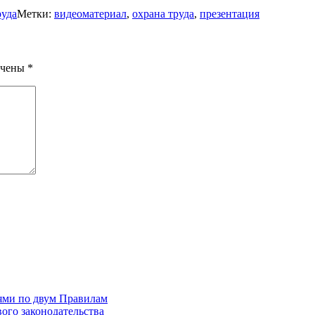
руда
Метки:
видеоматериал
,
охрана труда
,
презентация
ечены
*
ями по двум Правилам
вого законодательства