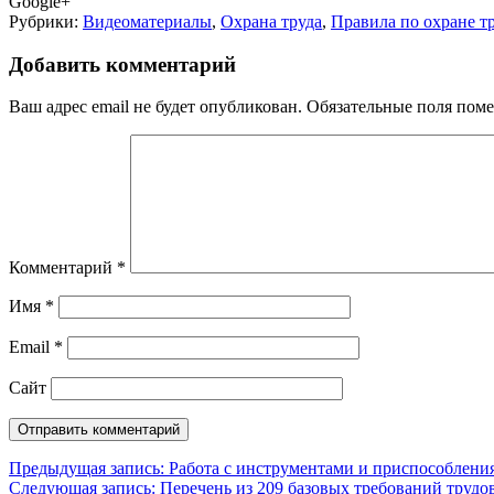
Google+
Рубрики:
Видеоматериалы
,
Охрана труда
,
Правила по охране т
Добавить комментарий
Ваш адрес email не будет опубликован.
Обязательные поля пом
Комментарий
*
Имя
*
Email
*
Сайт
Навигация
Предыдущая запись:
Работа с инструментами и приспособлени
Следующая запись:
Перечень из 209 базовых требований трудо