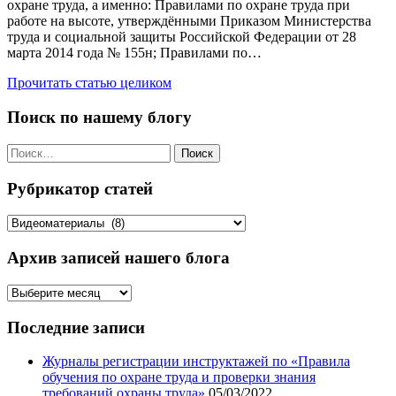
охране труда, а именно: Правилами по охране труда при
работе на высоте, утверждёнными Приказом Министерства
труда и социальной защиты Российской Федерации от 28
марта 2014 года № 155н; Правилами по…
Прочитать статью целиком
Поиск по нашему блогу
Найти:
Рубрикатор статей
Рубрикатор
статей
Архив записей нашего блога
Архив
записей
нашего
Последние записи
блога
Журналы регистрации инструктажей по «Правила
обучения по охране труда и проверки знания
требований охраны труда»
05/03/2022