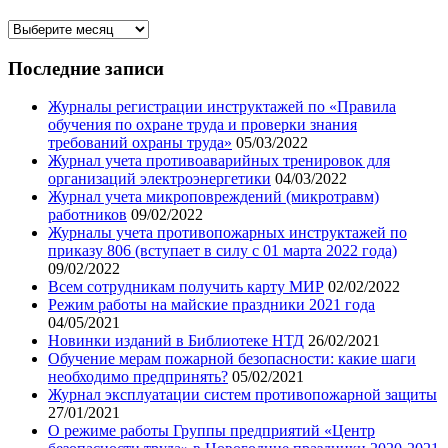
Архив
записей
нашего
Последние записи
блога
Журналы регистрации инструктажей по «Правила
обучения по охране труда и проверки знания
требований охраны труда»
05/03/2022
Журнал учета противоаварийных тренировок для
организаций электроэнергетики
04/03/2022
Журнал учета микроповреждений (микротравм)
работников
09/02/2022
Журналы учета противопожарных инструктажей по
приказу 806 (вступает в силу с 01 марта 2022 года)
09/02/2022
Всем сотрудникам получить карту МИР
02/02/2022
Режим работы на майские праздники 2021 года
04/05/2021
Новинки изданий в Библиотеке НТД
26/02/2021
Обучение мерам пожарной безопасности: какие шаги
необходимо предпринять?
05/02/2021
Журнал эксплуатации систем противопожарной защиты
27/01/2021
О режиме работы Группы предприятий «Центр