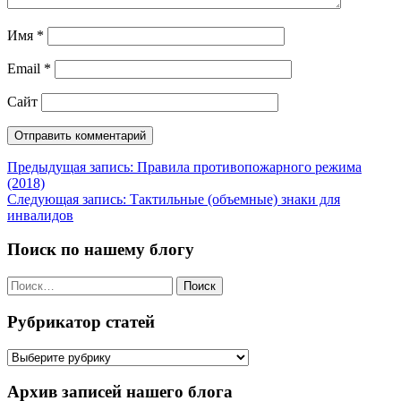
Имя
*
Email
*
Сайт
Навигация
Предыдущая запись:
Правила противопожарного режима
(2018)
по
Следующая запись:
Тактильные (объемные) знаки для
записям
инвалидов
Поиск по нашему блогу
Найти:
Рубрикатор статей
Рубрикатор
статей
Архив записей нашего блога