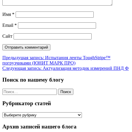
Имя
*
Email
*
Сайт
Навигация
Предыдущая запись:
Испытания ленты ToughStripe™
погрузчиками (ЮНИТ МАРК ПРО)
по
Следующая запись:
Актуализация методик измерений ПНД Ф
записям
Поиск по нашему блогу
Найти:
Рубрикатор статей
Рубрикатор
статей
Архив записей нашего блога