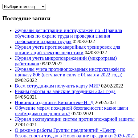
Архив
записей
нашего
Последние записи
блога
Журналы регистрации инструктажей по «Правила
обучения по охране труда и проверки знания
требований охраны труда»
05/03/2022
Журнал учета противоаварийных тренировок для
организаций электроэнергетики
04/03/2022
Журнал учета микроповреждений (микротравм)
работников
09/02/2022
Журналы учета противопожарных инструктажей по
приказу 806 (вступает в силу с 01 марта 2022 года)
09/02/2022
Всем сотрудникам получить карту МИР
02/02/2022
Режим работы на майские праздники 2021 года
04/05/2021
Новинки изданий в Библиотеке НТД
26/02/2021
Обучение мерам пожарной безопасности: какие шаги
необходимо предпринять?
05/02/2021
Журнал эксплуатации систем противопожарной защиты
27/01/2021
О режиме работы Группы предприятий «Центр
безопасности труда» в Новогодние праздники 2020-2021